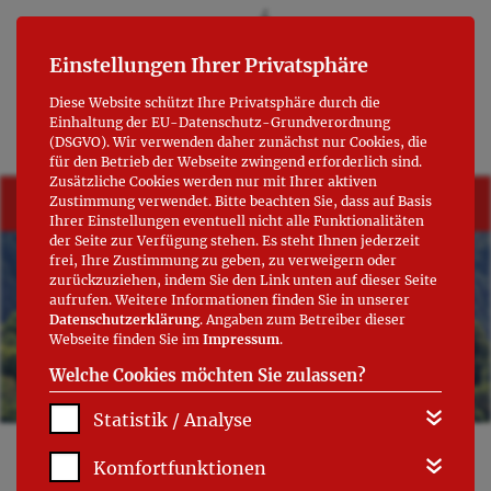
Einstellungen Ihrer Privatsphäre
Diese Website schützt Ihre Privatsphäre durch die
Einhaltung der EU-Datenschutz-Grundverordnung
(DSGVO). Wir verwenden daher zunächst nur Cookies, die
für den Betrieb der Webseite zwingend erforderlich sind.
Zusätzliche Cookies werden nur mit Ihrer aktiven
+++ Kabarett zum Denkmaltag 13.09.2026 (Vorverkauf ab August
Zustimmung verwendet. Bitte beachten Sie, dass auf Basis
2026) +++
Ihrer Einstellungen eventuell nicht alle Funktionalitäten
der Seite zur Verfügung stehen. Es steht Ihnen jederzeit
frei, Ihre Zustimmung zu geben, zu verweigern oder
zurückzuziehen, indem Sie den Link unten auf dieser Seite
aufrufen. Weitere Informationen finden Sie in unserer
Datenschutzerklärung
. Angaben zum Betreiber dieser
Webseite finden Sie im
Impressum
.
Welche Cookies möchten Sie zulassen?
Statistik / Analyse
VERANSTALTUNGSKALENDER
Komfortfunktionen