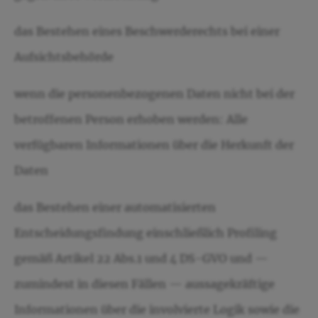
das Bestehen eines Beschwerderechts bei einer
Aufsichtsbehörde
wenn die personenbezogenen Daten nicht bei der
betroffenen Person erhoben werden: Alle
verfügbaren Informationen über die Herkunft der
Daten
das Bestehen einer automatisierten
Entscheidungsfindung einschließlich Profiling
gemäß Artikel 22 Abs.1 und 4 DS-GVO und —
zumindest in diesen Fällen — aussagekräftige
Informationen über die involvierte Logik sowie die