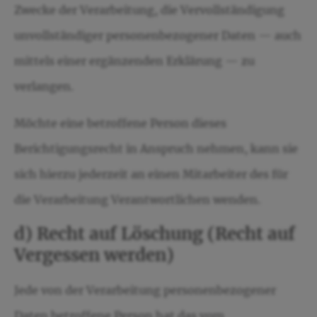
Zwecke der Verarbeitung, die Vervollständigung
unvollständiger personenbezogener Daten — auch
mittels einer ergänzenden Erklärung — zu
verlangen.
Möchte eine betroffene Person dieses
Berichtigungsrecht in Anspruch nehmen, kann sie
sich hierzu jederzeit an einen Mitarbeiter des für
die Verarbeitung Verantwortlichen wenden.
d) Recht auf Löschung (Recht auf
Vergessen werden)
Jede von der Verarbeitung personenbezogener
Daten betroffene Person hat das vom