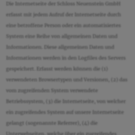
Die Internetseite der Schloss Neuenstein GmbH
erfasst mit jedem Aufruf der Internetseite durch
eine betroffene Person oder ein automatisiertes
System eine Reihe von allgemeinen Daten und
Informationen. Diese allgemeinen Daten und
Informationen werden in den Logfiles des Servers
gespeichert. Erfasst werden können die (1)
verwendeten Browsertypen und Versionen, (2) das
vom zugreifenden System verwendete
Betriebssystem, (3) die Internetseite, von welcher
ein zugreifendes System auf unsere Internetseite
gelangt (sogenannte Referrer), (4) die
Unterwebseiten, welche über ein zugreifendes