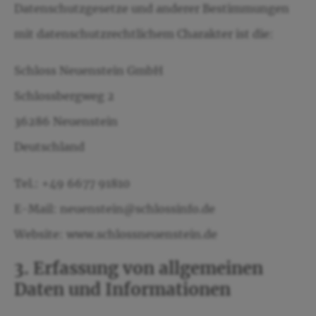
Datenschutzgesetze und anderer Bestimmungen
mit datenschutzrechtlichem Charakter ist die:
Schloss Neuenstein GmbH
Schlossbergweg 2
36286 Neuenstein
Deutschland
Tel.: +49 6677 91810
E-Mail: neuenstein@schlossinfo.de
Website: www.schlossneuenstein.de
3. Erfassung von allgemeinen
Daten und Informationen