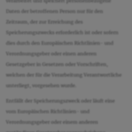
verarbeitet und speichert personenbezogene
Daten der betroffenen Person nur für den
Zeitraum, der zur Erreichung des
Speicherungszwecks erforderlich ist oder sofern
dies durch den Europäischen Richtlinien- und
Verordnungsgeber oder einen anderen
Gesetzgeber in Gesetzen oder Vorschriften,
welchen der für die Verarbeitung Verantwortliche
unterliegt, vorgesehen wurde.
Entfällt der Speicherungszweck oder läuft eine
vom Europäischen Richtlinien- und
Verordnungsgeber oder einem anderen