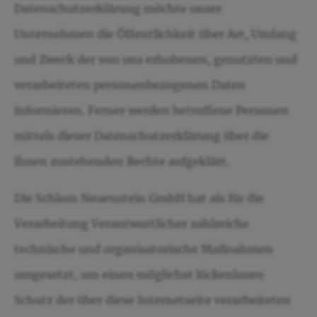
Datenschutzerklärung möchte unser
Unternehmen die Öffentlichkeit über Art, Umfang
und Zweck der von uns erhobenen, genutzten und
verarbeiteten personenbezogenen Daten
informieren. Ferner werden betroffene Personen
mittels dieser Datenschutzerklärung über die
ihnen zustehenden Rechte aufgeklärt.
Die Schloss Neuenstein GmbH hat als für die
Verarbeitung Verantwortlicher zahlreiche
technische und organisatorische Maßnahmen
umgesetzt, um einen möglichst lückenlosen
Schutz der über diese Internetseite verarbeiteten