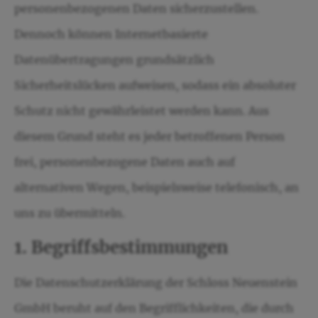
personenbezogenen Daten sicherzustellen.
Dennoch können Internetbasierte
Datenübertragungen grundsätzlich
Sicherheitslücken aufweisen, sodass ein absoluter
Schutz nicht gewährleistet werden kann. Aus
diesem Grund steht es jeder betroffenen Person
frei, personenbezogene Daten auch auf
alternativen Wegen, beispielsweise telefonisch, an
uns zu übermitteln.
1. Begriffsbestimmungen
Die Datenschutzerklärung der Schloss Neuenstein
GmbH beruht auf den Begrifflichkeiten, die durch