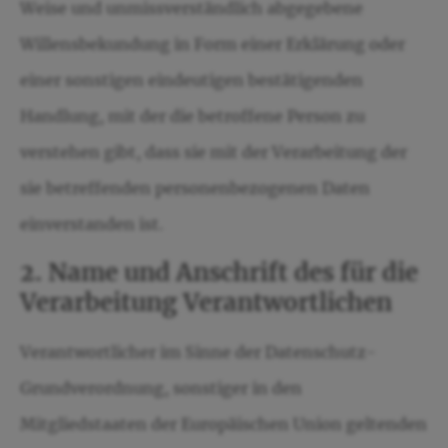
Weise und unmissverständlich abgegebene
Willensbekundung in Form einer Erklärung oder
einer sonstigen eindeutigen bestätigenden
Handlung, mit der die betroffene Person zu
verstehen gibt, dass sie mit der Verarbeitung der
sie betreffenden personenbezogenen Daten
einverstanden ist.
2. Name und Anschrift des für die
Verarbeitung Verantwortlichen
Verantwortlicher im Sinne der Datenschutz-
Grundverordnung, sonstiger in den
Mitgliedstaaten der Europäischen Union geltenden