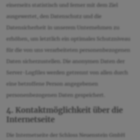
einerseits statistisch und ferner mit dem Ziel
ausgewertet, den Datenschutz und die
Datensicherheit in unserem Unternehmen zu
erhöhen, um letztlich ein optimales Schutzniveau
für die von uns verarbeiteten personenbezogenen
Daten sicherzustellen. Die anonymen Daten der
Server-Logfiles werden getrennt von allen durch
eine betroffene Person angegebenen
personenbezogenen Daten gespeichert.
4. Kontaktmöglichkeit über die
Internetseite
Die Internetseite der Schloss Neuenstein GmbH