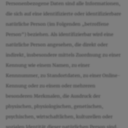
Personenbezogene Daten sind alle Informationen,
die sich auf eine identifizierte oder identifizierbare
natürliche Person (im Folgenden „betroffene
Person“) beziehen. Als identifizierbar wird eine
natürliche Person angesehen, die direkt oder
indirekt, insbesondere mittels Zuordnung zu einer
Kennung wie einem Namen, zu einer
Kennnummer, zu Standortdaten, zu einer Online-
Kennung oder zu einem oder mehreren
besonderen Merkmalen, die Ausdruck der
physischen, physiologischen, genetischen,
psychischen, wirtschaftlichen, kulturellen oder
sozialen Identität dieser natürlichen Person sind,