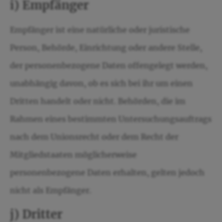
i) Empfänger
Empfänger ist eine natürliche oder juristische
Person, Behörde, Einrichtung oder andere Stelle,
der personenbezogene Daten offengelegt werden,
unabhängig davon, ob es sich bei ihr um einen
Dritten handelt oder nicht. Behörden, die im
Rahmen eines bestimmten Untersuchungsauftrags
nach dem Unionsrecht oder dem Recht der
Mitgliedstaaten möglicherweise
personenbezogene Daten erhalten, gelten jedoch
nicht als Empfänger.
j) Dritter