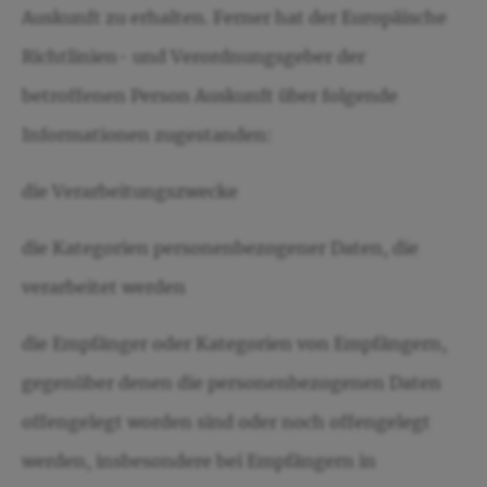
Auskunft zu erhalten. Ferner hat der Europäische
Richtlinien- und Verordnungsgeber der
betroffenen Person Auskunft über folgende
Informationen zugestanden:
die Verarbeitungszwecke
die Kategorien personenbezogener Daten, die
verarbeitet werden
die Empfänger oder Kategorien von Empfängern,
gegenüber denen die personenbezogenen Daten
offengelegt worden sind oder noch offengelegt
werden, insbesondere bei Empfängern in