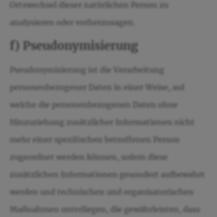
Ortswechsel dieser natürlichen Person zu
analysieren oder vorherzusagen.
f) Pseudonymisierung
Pseudonymisierung ist die Verarbeitung
personenbezogener Daten in einer Weise, auf
welche die personenbezogenen Daten ohne
Hinzuziehung zusätzlicher Informationen nicht
mehr einer spezifischen betroffenen Person
zugeordnet werden können, sofern diese
zusätzlichen Informationen gesondert aufbewahrt
werden und technischen und organisatorischen
Maßnahmen unterliegen, die gewährleisten, dass