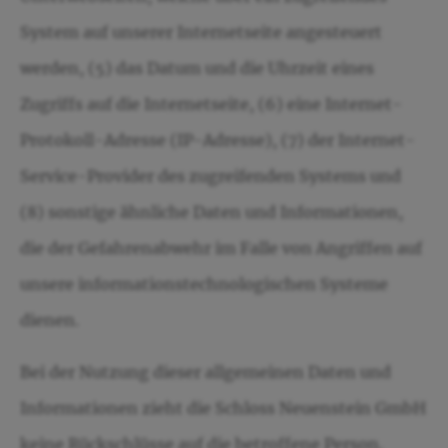
System auf unserer Internetseite angesteuert
werden, (5) das Datum und die Uhrzeit eines
Zugriffs auf die Internetseite, (6) eine Internet-
Protokoll-Adresse (IP-Adresse), (7) der Internet-
Service-Provider des zugreifenden Systems und
(8) sonstige ähnliche Daten und Informationen,
die der Gefahrenabwehr im Falle von Angriffen auf
unsere informationstechnologischen Systeme
dienen.
Bei der Nutzung dieser allgemeinen Daten und
Informationen zieht die Schloss Neuenstein GmbH
keine Rückschlüsse auf die betroffene Person.