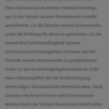
Diese Informationen werden vielmehr benötigt,
um (1) die Inhalte unserer Internetseite korrekt
auszuliefern, (2) die Inhalte unserer Internetseite
sowie die Werbung für diese zu optimieren, (3) die
dauerhafte Funktionsfähigkeit unserer
informationstechnologischen Systeme und der
Technik unserer Internetseite zu gewährleisten
sowie (4) um Strafverfolgungsbehörden im Falle
eines Cyberangriffes die zur Strafverfolgung
notwendigen Informationen bereitzustellen. Diese
anonym erhobenen Daten und Informationen
werden durch die Schloss Neuenstein GmbH daher