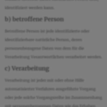
identifiziert werden kann.
b) betroffene Person
Betroffene Person ist jede identifizierte oder
identifizierbare natürliche Person, deren
personenbezogene Daten von dem für die
Verarbeitung Verantwortlichen verarbeitet werden.
c) Verarbeitung
Verarbeitung ist jeder mit oder ohne Hilfe
automatisierter Verfahren ausgeführte Vorgang
oder jede solche Vorgangsreihe im Zusammenhang
mit personenbezogenen Daten wie das Erheben,