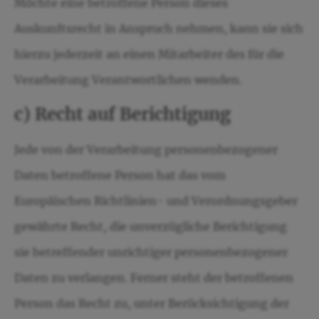
Möchte eine betroffene Person dieses
Auskunftsrecht in Anspruch nehmen, kann sie sich
hierzu jederzeit an einen Mitarbeiter des für die
Verarbeitung Verantwortlichen wenden.
c) Recht auf Berichtigung
Jede von der Verarbeitung personenbezogener
Daten betroffene Person hat das vom
Europäischen Richtlinien- und Verordnungsgeber
gewährte Recht, die unverzügliche Berichtigung
sie betreffender unrichtiger personenbezogener
Daten zu verlangen. Ferner steht der betroffenen
Person das Recht zu, unter Berücksichtigung der