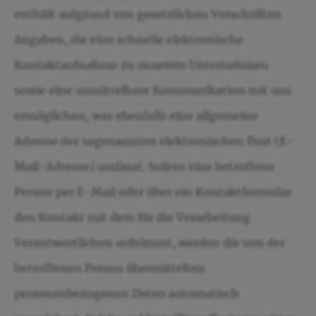
enthält aufgrund von gesetzlichen Vorschriften
Angaben, die eine schnelle elektronische
Kontaktaufnahme zu unserem Unternehmen
sowie eine unmittelbare Kommunikation mit uns
ermöglichen, was ebenfalls eine allgemeine
Adresse der sogenannten elektronischen Post (E-
Mail-Adresse) umfasst. Sofern eine betroffene
Person per E-Mail oder über ein Kontaktformular
den Kontakt mit dem für die Verarbeitung
Verantwortlichen aufnimmt, werden die von der
betroffenen Person übermittelten
personenbezogenen Daten automatisch