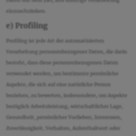
Daten mit dem Ziel, ihre künftige Verarbeitung
einzuschränken.
e) Profiling
Profiling ist jede Art der automatisierten
Verarbeitung personenbezogener Daten, die darin
besteht, dass diese personenbezogenen Daten
verwendet werden, um bestimmte persönliche
Aspekte, die sich auf eine natürliche Person
beziehen, zu bewerten, insbesondere, um Aspekte
bezüglich Arbeitsleistung, wirtschaftlicher Lage,
Gesundheit, persönlicher Vorlieben, Interessen,
Zuverlässigkeit, Verhalten, Aufenthaltsort oder