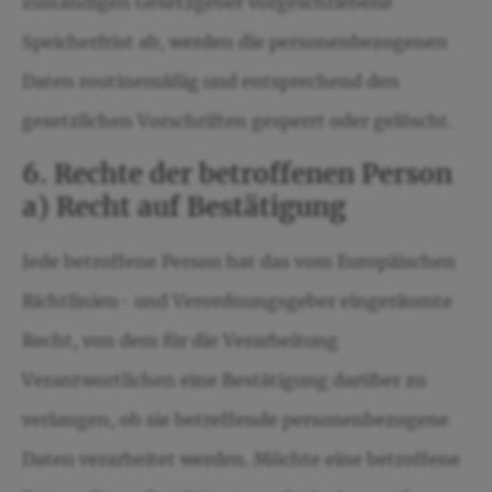
zuständigen Gesetzgeber vorgeschriebene
Speicherfrist ab, werden die personenbezogenen
Daten routinemäßig und entsprechend den
gesetzlichen Vorschriften gesperrt oder gelöscht.
6. Rechte der betroffenen Person
a) Recht auf Bestätigung
Jede betroffene Person hat das vom Europäischen
Richtlinien- und Verordnungsgeber eingeräumte
Recht, von dem für die Verarbeitung
Verantwortlichen eine Bestätigung darüber zu
verlangen, ob sie betreffende personenbezogene
Daten verarbeitet werden. Möchte eine betroffene