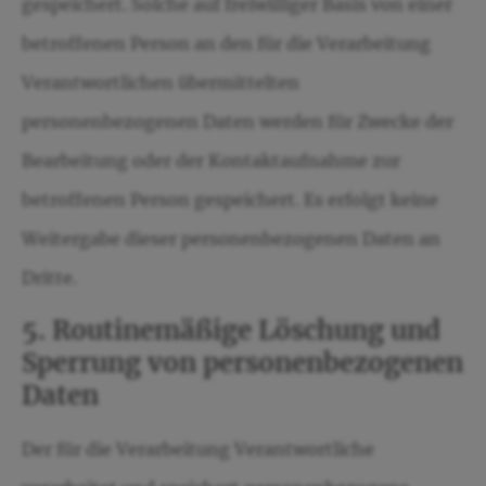
gespeichert. Solche auf freiwilliger Basis von einer
betroffenen Person an den für die Verarbeitung
Verantwortlichen übermittelten
personenbezogenen Daten werden für Zwecke der
Bearbeitung oder der Kontaktaufnahme zur
betroffenen Person gespeichert. Es erfolgt keine
Weitergabe dieser personenbezogenen Daten an
Dritte.
5. Routinemäßige Löschung und
Sperrung von personenbezogenen
Daten
Der für die Verarbeitung Verantwortliche