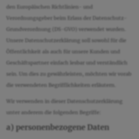
den Europäischen Richtlinien- und
Verordnungsgeber beim Erlass der Datenschutz-
Grundverordnung (DS-GVO) verwendet wurden.
Unsere Datenschutzerklärung soll sowohl für die
Öffentlichkeit als auch für unsere Kunden und
Geschäftspartner einfach lesbar und verständlich
sein. Um dies zu gewährleisten, möchten wir vorab
die verwendeten Begrifflichkeiten erläutern.
Wir verwenden in dieser Datenschutzerklärung
unter anderem die folgenden Begriffe:
a) personenbezogene Daten