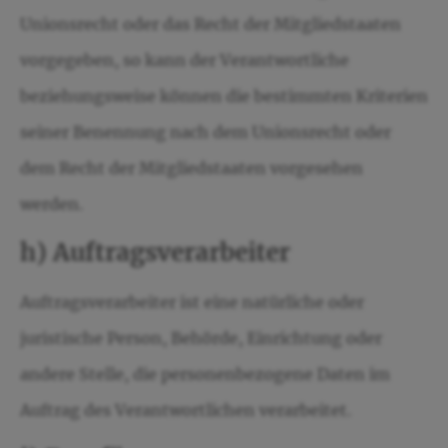
Unionsrecht oder das Recht der Mitgliedstaaten
vorgegeben, so kann der Verantwortliche
beziehungsweise können die bestimmten Kriterien
seiner Benennung nach dem Unionsrecht oder
dem Recht der Mitgliedstaaten vorgesehen
werden.
h) Auftragsverarbeiter
Auftragsverarbeiter ist eine natürliche oder
juristische Person, Behörde, Einrichtung oder
andere Stelle, die personenbezogene Daten im
Auftrag des Verantwortlichen verarbeitet.