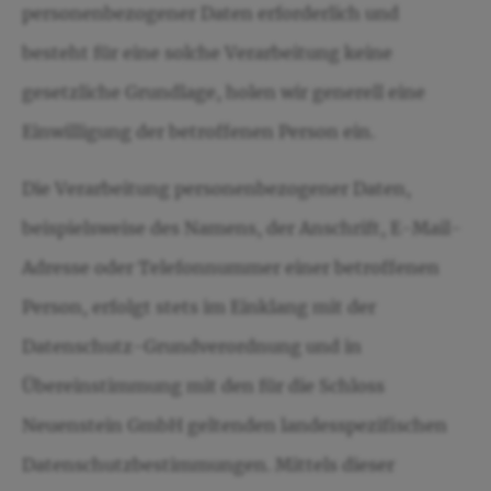
personenbezogener Daten erforderlich und
besteht für eine solche Verarbeitung keine
gesetzliche Grundlage, holen wir generell eine
Einwilligung der betroffenen Person ein.
Die Verarbeitung personenbezogener Daten,
beispielsweise des Namens, der Anschrift, E-Mail-
Adresse oder Telefonnummer einer betroffenen
Person, erfolgt stets im Einklang mit der
Datenschutz-Grundverordnung und in
Übereinstimmung mit den für die Schloss
Neuenstein GmbH geltenden landesspezifischen
Datenschutzbestimmungen. Mittels dieser