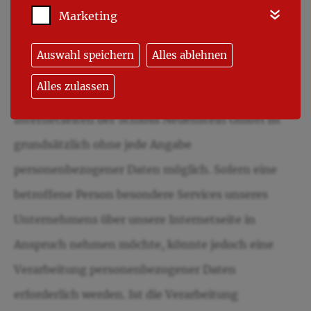
Marketing
Wir freuen uns sehr über Ihr Interesse an unserem
Unternehmen. Datenschutz hat einen besonders
Auswahl speichern
Alles ablehnen
hohen Stellenwert für die Geschäftsleitung der
Alles zulassen
Schloss Neuenstein GmbH. Eine Nutzung der
Internetseiten der Schloss Neuenstein GmbH ist
grundsätzlich ohne jede Angabe
personenbezogener Daten möglich. Sofern eine
betroffene Person besondere Services unseres
Unternehmens über unsere Internetseite in
Anspruch nehmen möchte, könnte jedoch eine
Verarbeitung personenbezogener Daten
erforderlich werden. Ist die Verarbeitung